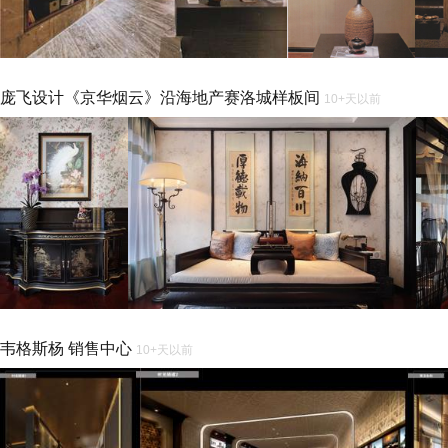
庞飞设计《京华烟云》沿海地产赛洛城样板间
10+天以前
韦格斯杨 销售中心
10+天以前