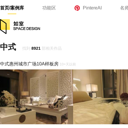
首页/案例库
功能区
PintereAI
名
中式
找到
8921
部相关作品
中式惠州城市广场10A样板房
10+天以前