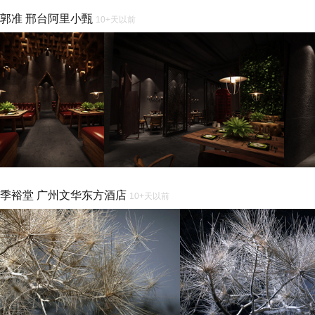
郭准 邢台阿里小甄
10+天以前
季裕堂 广州文华东方酒店
10+天以前