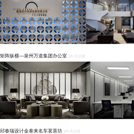
矩阵纵横—泉州万道集团办公室
10+天以前
邱春瑞设计金泰来名车茗茶坊
10+天以前