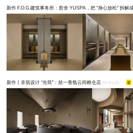
新作 F.O.G.建筑事务所：愈舍 YUSPA，把 “身心放松” 
新作丨非筑设计 “光筒”：拾一香氛云间粮仓店
10+天以前