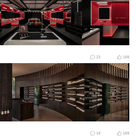
23
168
18
169