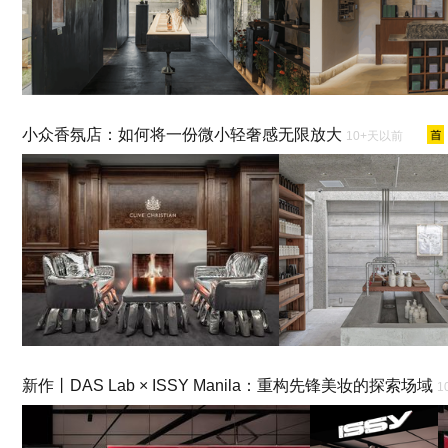
小众香氛店：如何将一份微小轻奢感无限放大
10+天以前
新作丨DAS Lab × ISSY Manila：重构先锋美妆的探索场域
1