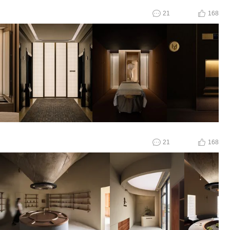
21
168
21
168