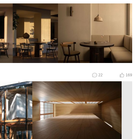
22
169