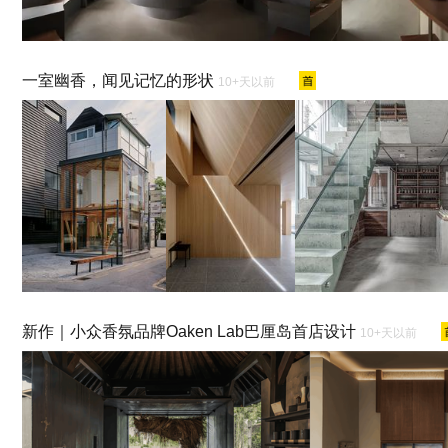
一室幽香，闻见记忆的形状
10+天以前
新作｜小众香氛品牌Oaken Lab巴厘岛首店设计
10+天以前