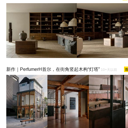
新作｜PerfumerH首尔，在街角竖起木构“灯塔”
10+天以前