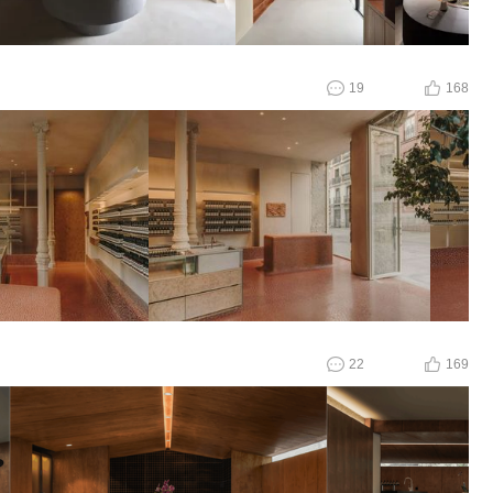
19
168
22
169