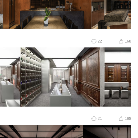
22
168
21
168