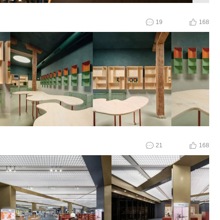
19
168
21
168