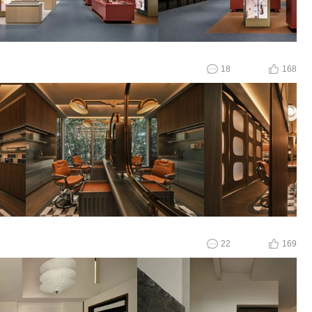
18
168
22
169