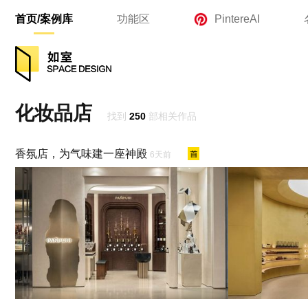
首页/案例库
功能区
PintereAI
化妆品店
找到
250
部相关作品
香氛店，为气味建一座神殿
6天前