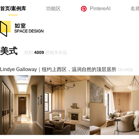
首页/案例库
功能区
PintereAI
名
美式
找到
4009
部相关作品
Lindye Galloway｜纽约上西区，温润自然的顶层居所
18小时前