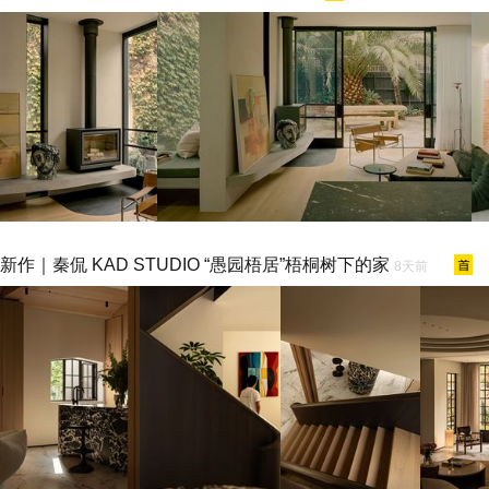
新作｜秦侃 KAD STUDIO “愚园梧居”梧桐树下的家
8天前