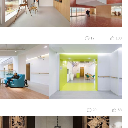
17
100
20
68