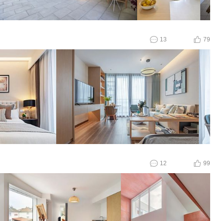
13
79
12
99