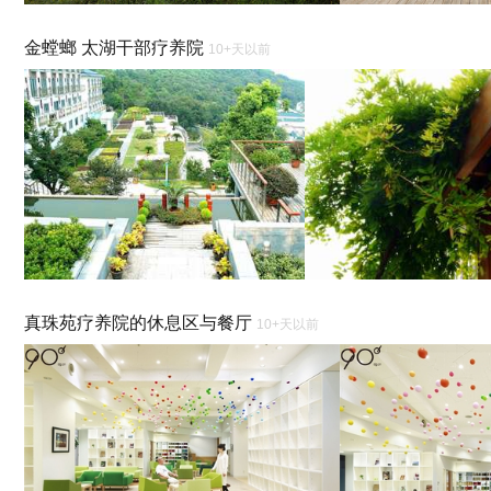
金螳螂 太湖干部疗养院
10+天以前
真珠苑疗养院的休息区与餐厅
10+天以前