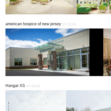
american hospice of new jersey
10+天以前
Hangar XS
10+天以前