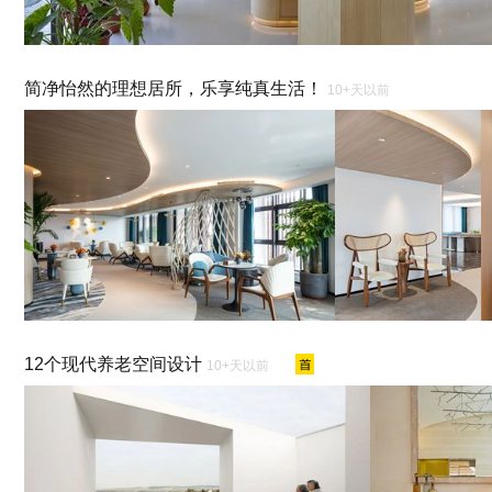
简净怡然的理想居所，乐享纯真生活！
10+天以前
12个现代养老空间设计
10+天以前