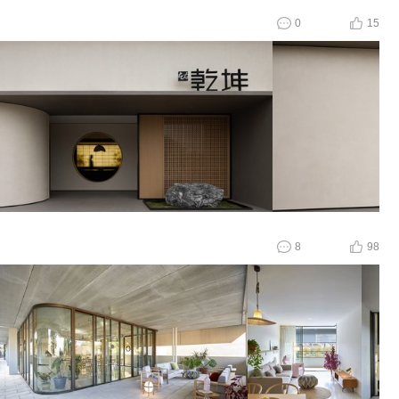
0
15
8
98