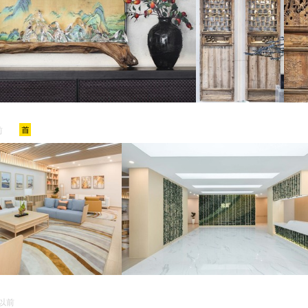
前
天以前