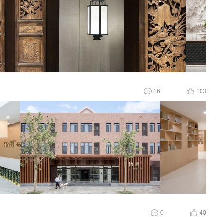
16
103
0
40