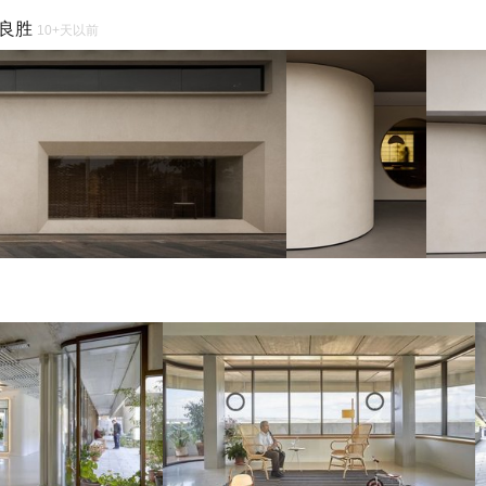
钟良胜
10+天以前