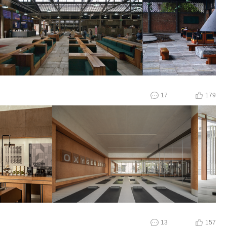
17
179
13
157