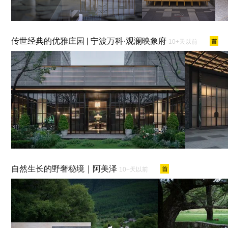
传世经典的优雅庄园 | 宁波万科·观澜映象府
10+天以前
自然生长的野奢秘境｜阿美泽
10+天以前