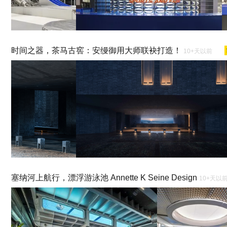
时间之器，茶马古窖：安缦御用大师联袂打造！
10+天以前
塞纳河上航行，漂浮游泳池 Annette K Seine Design
10+天以