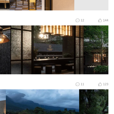
12
144
11
123