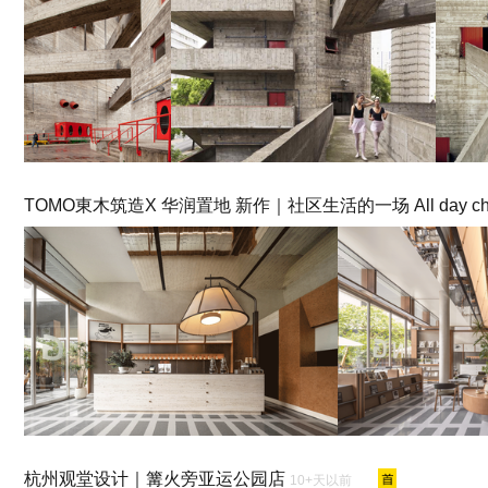
TOMO東木筑造X 华润置地 新作｜社区生活的一场 All day chi
杭州观堂设计｜篝火旁亚运公园店
10+天以前