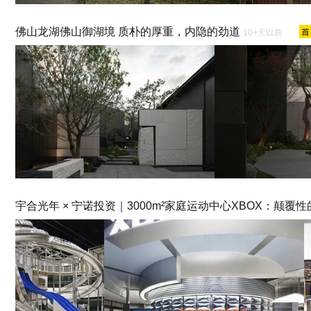
佛山龙湖佛山御湖境 质朴的厚重，内隐的劲道
10+天以前
宇合光年 × 宁诺投资｜3000m²家庭运动中心XBOX：颠覆性