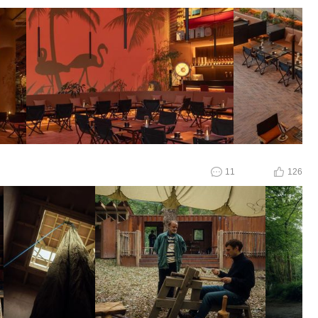
11
126