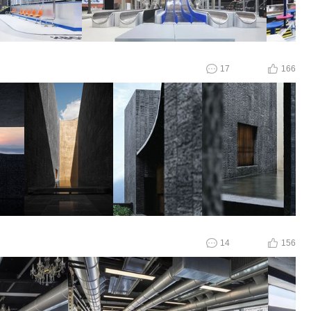
17
166
14
156