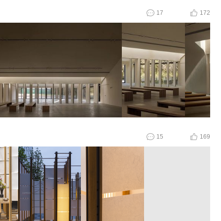
17
172
15
169