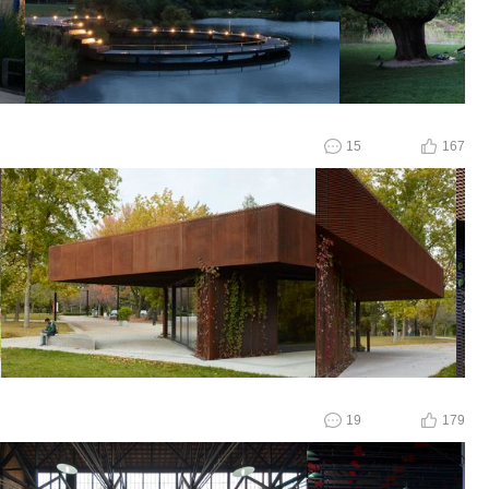
15
167
19
179