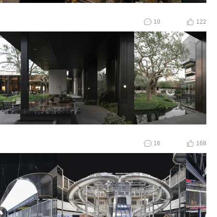
10
122
16
168