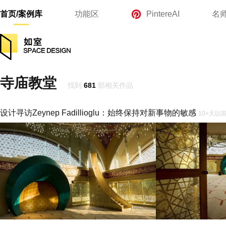
首页/案例库
功能区
PintereAI
名
寺庙教堂
找到
681
部相关作品
设计寻访Zeynep Fadillioglu：始终保持对新事物的敏感
10+天以