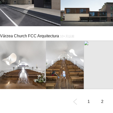
Várzea Church FCC Arquitectura
10+天以前
1
2