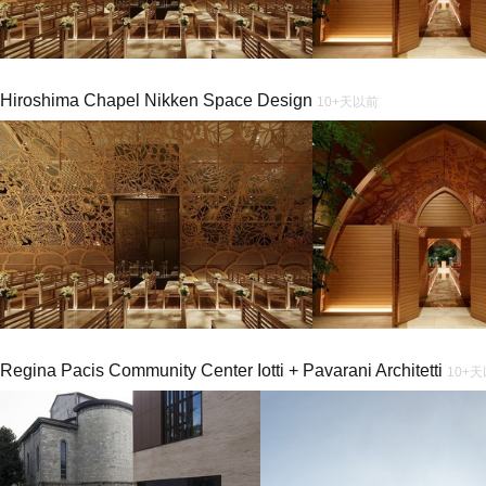
Hiroshima Chapel Nikken Space Design
10+天以前
Regina Pacis Community Center Iotti + Pavarani Architetti
10+