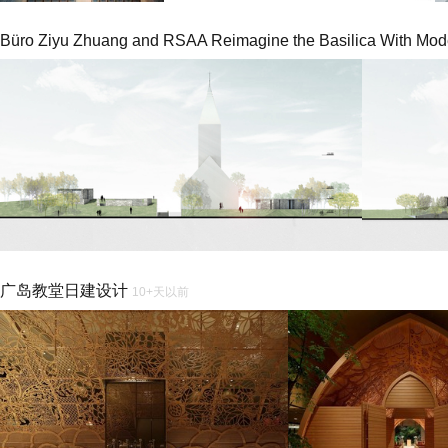
Büro Ziyu Zhuang and RSAA Reimagine the Basilica With Mod
广岛教堂日建设计
10+天以前