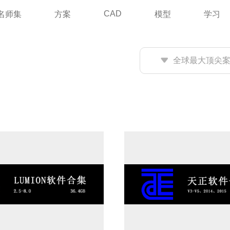
CAD
名师集
方案
模型
学习