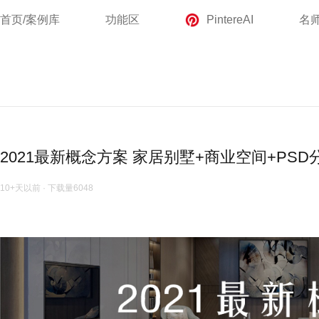
首页/案例库
功能区
PintereAI
名
2021最新概念方案 家居别墅+商业空间+PSD分
10+天以前
·
下载量
6048