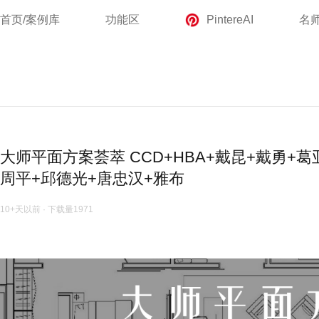
首页/案例库
功能区
PintereAI
名
大师平面方案荟萃 CCD+HBA+戴昆+戴勇+
周平+邱德光+唐忠汉+雅布
10+天以前
·
下载量
1971