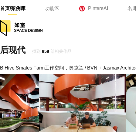
首页/案例库
功能区
PintereAI
名
后现代
找到
858
部相关作品
B:Hive Smales Farm工作空间，奥克兰 / BVN + Jasmax Archite