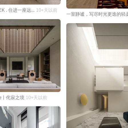
EK . 住进一座远...
10+天以前
一室静谧，写尽时光更迭的轻
Home丨侘寂之境
10+天以前