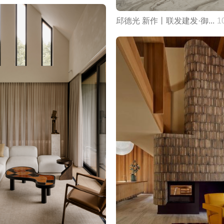
邱德光 新作丨联发建发·御...
1