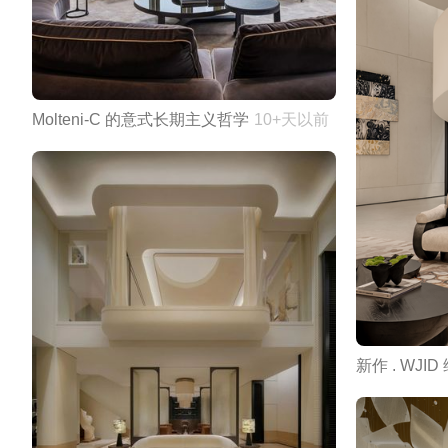
Molteni-C 的意式长期主义哲学
10+天以前
新作 . WJID