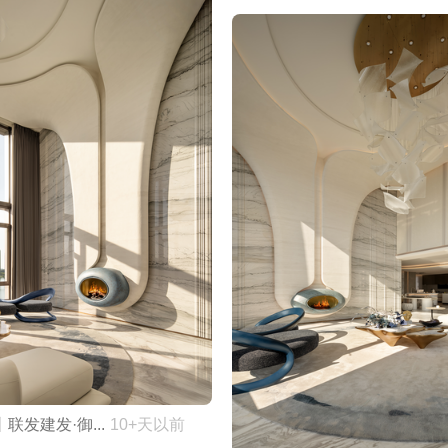
联发建发·御...
10+天以前