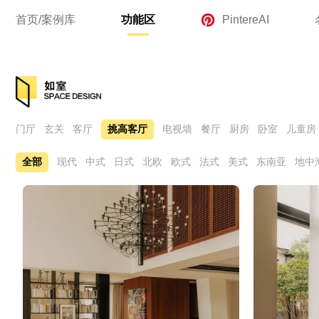
首页/案例库
功能区
PintereAI
门厅
玄关
客厅
挑高客厅
电视墙
餐厅
厨房
卧室
儿童房
全部
现代
中式
日式
北欧
欧式
法式
美式
东南亚
地中