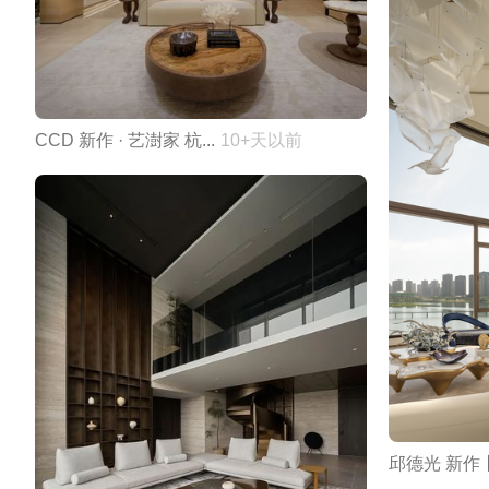
CCD 新作 · 艺澍家 杭...
10+天以前
邱德光 新作丨