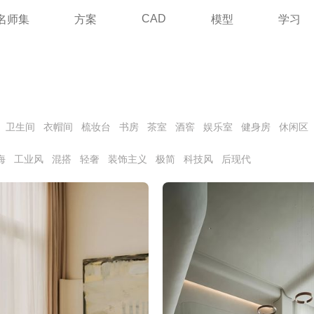
CAD
名师集
方案
模型
学习
卫生间
衣帽间
梳妆台
书房
茶室
酒窖
娱乐室
健身房
休闲区
海
工业风
混搭
轻奢
装饰主义
极简
科技风
后现代