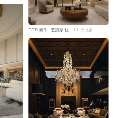
CCD 新作 · 艺澍家 杭...
10+天以前