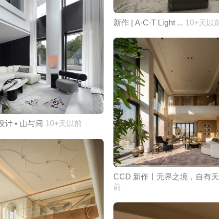
新作 | A·C·T Light ...
10+天以
设计 • 山与间
10+天以前
CCD 新作丨无界之境，自有
前