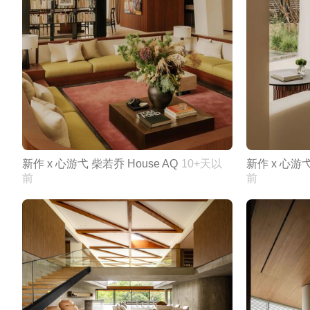
新作 x 心游弋 柴若乔 House AQ
10+天以
新作 x 心游弋
前
前