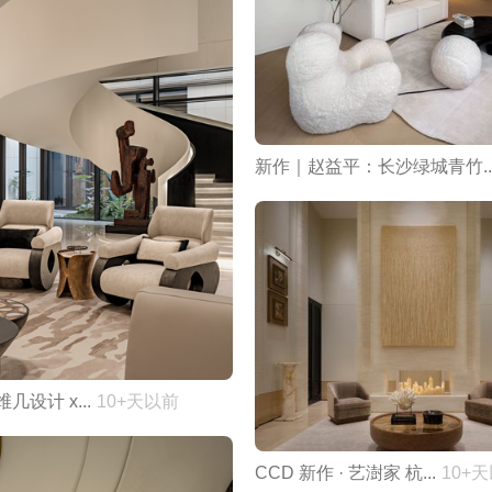
新作｜赵益平：长沙绿城青竹..
 维几设计 x...
10+天以前
CCD 新作 · 艺澍家 杭...
10+